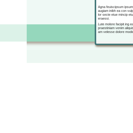
Agna feuiscipsum ipsum zz
augiam inibh ea con vulp
lor secte etue mincip etum
eraessi.
Lute molore facipit ing e
praestiniam venim aliqui
am velesse dolore modio