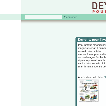
Rechercher
Deyrolle, pour l'av
Pent luptatie magnim no
magnissis er at. Feummy
iustisi te dolenit lobore 
amconulputat praesed te c
consed magna feu facill
ulpute et praessi ese tie 
venim dolut aut adit dipi
tisim in heniamconse del
Accès direct à la fiche
"